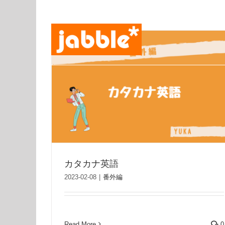
Skip
to
content
カタカナ英語
2023-02-08
|
番外編
Read More
0