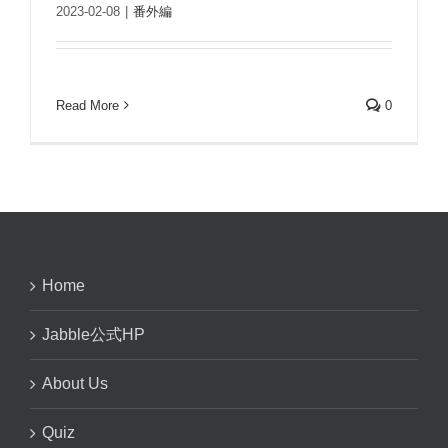
2023-02-08
|
番外編
Read More
0
Home
Jabble公式HP
About Us
Quiz