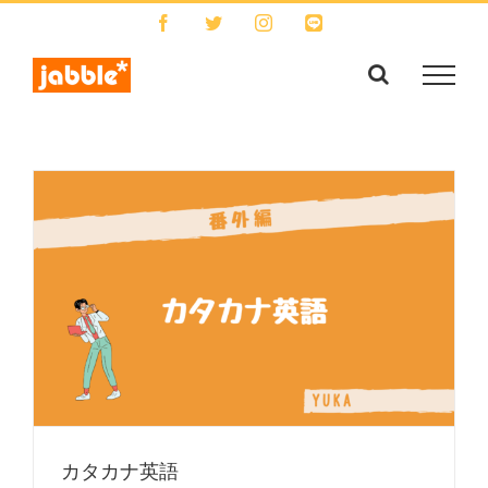
Skip
Facebook
Twitter
Instagram
LINE
to
content
カタカナ英語