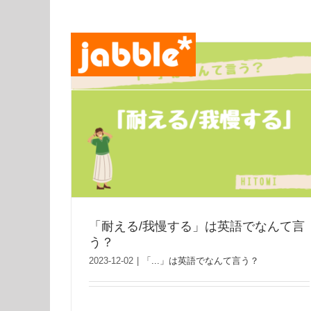
Skip
to
content
「耐える/我慢する」は英語でなんて言
う？
2023-12-02
|
「...」は英語でなんて言う？