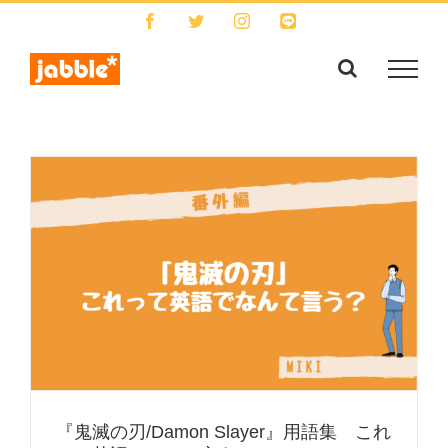
Skip
Facebook
Twitter
Instagram
LINE
to
content
『鬼滅の刃/Damon Slayer』用語集 これ