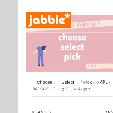
Skip
to
content
「Choose」「Select」「Pick」の違い
2022-03-26
|
「...」と「...」の違いは？
Read More
0