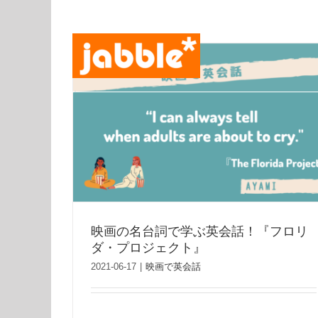
Skip
to
content
映画の名台詞で学ぶ英会話！『フロリ
ダ・プロジェクト』
2021-06-17
|
映画で英会話