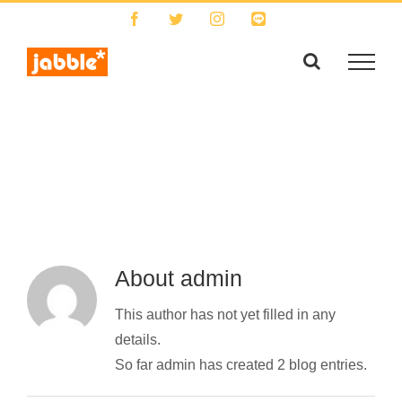
Skip
Facebook
Twitter
Instagram
LINE
to
content
About
admin
This author has not yet filled in any
details.
So far admin has created 2 blog entries.