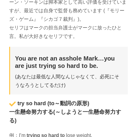
ーン・ソーキンは脚本家として高い評価を受けていま
すが、最近では自身で監督も務めています (『モリー
ズ・ゲーム』『シカゴ７裁判』)。
セリフはマークの担当弁護士がマークに放ったひと
言。私が大好きなセリフです。
You are not an asshole Mark…you
are just trying so hard to be.
(あなたは最低な人間なんじゃなくて、必死にそ
うなろうとしてるだけ)
try so hard (to～動詞の原形)
一生懸命努力する(～しようと一生懸命努力す
る)
例：I’m
trying so hard to
lose weight.