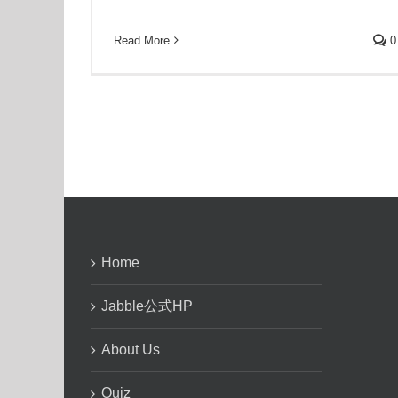
Read More
0
Home
Jabble公式HP
About Us
Quiz