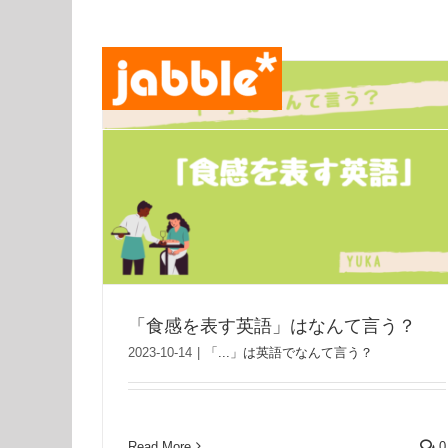
Skip
to
content
「食感を表す英語」はなんて言う？
2023-10-14
|
「...」は英語でなんて言う？
Read More
0