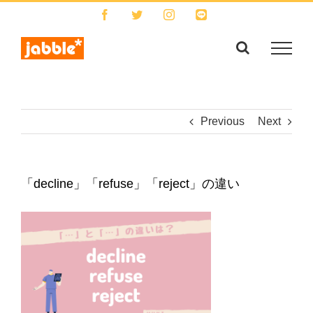
Skip
Facebook
Twitter
Instagram
LINE
to
content
Previous
Next
「decline」「refuse」「reject」の違い